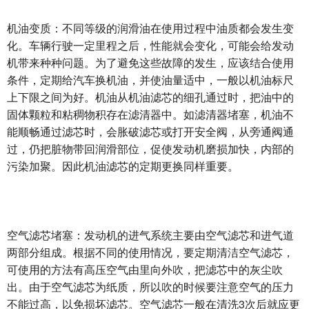
机油变质：不同等级的润滑油在使用过程中油质都会发生变
化。车辆行驶一定里程之后，性能就会变化，可能会给发动
机带来种种问题。为了避免这些故障的发生，应该结合使用
条件，定期给汽车换机油，并使油量适中，一般以机油标尺
上下限之间为好。机油从机油滤芯的细孔通过时，把油中的
固体颗粒和粘稠物积存在滤清器中。如滤清器堵塞，机油不
能顺畅通过滤芯时，会胀破滤芯或打开安全阀，从旁通阀通
过，仍把脏物带回润滑部位，促使发动机磨损加快，内部的
污染加聚。因此机油滤芯的定期更换同样重要。
空气滤芯堵塞：发动机的进气系统主要由空气滤芯和进气道
两部分组成。根据不同的使用情况，要定期清洁空气滤芯，
可使用的方法有高压空气由里向外吹，把滤芯中的灰尘吹
出。由于空气滤芯为纸质，所以吹的时候要注意空气的压力
不能过高，以免损坏滤芯。空气滤芯一般在清洗3次后就应更